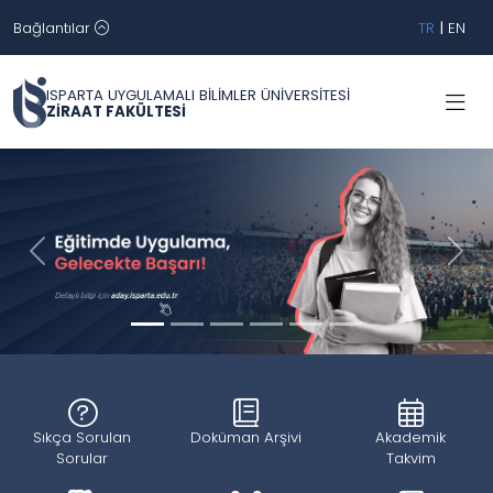
Bağlantılar
TR
|
EN
ISPARTA UYGULAMALI BİLİMLER ÜNİVERSİTESİ
ZİRAAT FAKÜLTESİ
Geri
İleri
Sıkça Sorulan
Doküman Arşivi
Akademik
Sorular
Takvim