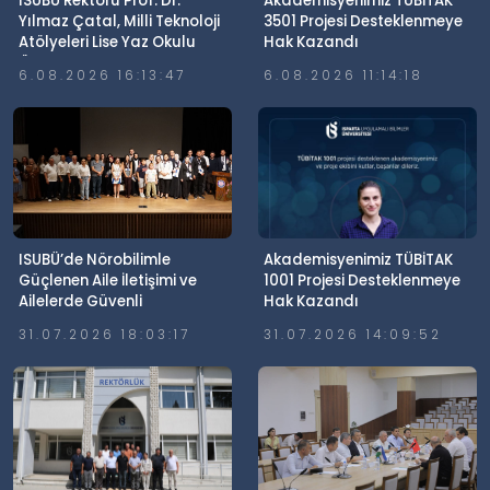
ISUBÜ Rektörü Prof. Dr.
Akademisyenimiz TÜBİTAK
Yılmaz Çatal, Milli Teknoloji
3501 Projesi Desteklenmeye
Atölyeleri Lise Yaz Okulu
Hak Kazandı
Öğrencileriyle Buluştu
6.08.2026 16:13:47
6.08.2026 11:14:18
ISUBÜ’de Nörobilimle
Akademisyenimiz TÜBİTAK
Güçlenen Aile İletişimi ve
1001 Projesi Desteklenmeye
Ailelerde Güvenli
Hak Kazandı
Dijitalleşme Söyleşisi
31.07.2026 18:03:17
31.07.2026 14:09:52
Gerçekleştirildi