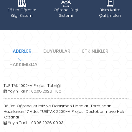
Eğitim Öğretim
Öğrenci Bilgi
Birim Kalite
Bilgi Sistemi
Sistemi
Çalışmaları
HABERLER
DUYURULAR
ETKİNLİKLER
HAKKIMIZDA
TÜBİTAK 1002-A Projesi Tebriği
Yayın Tarihi: 06.08.2026 11:06
Bölüm Öğrencilerimiz ve Danışman Hocaları Tarafından
Hazırlanan 17 Adet TÜBİTAK 2209-A Projesi Desteklenmeye Hak
Kazandı
Yayın Tarihi: 03.06.2026 09:03