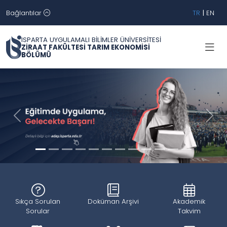
Bağlantılar
TR
|
EN
ISPARTA UYGULAMALI BİLİMLER ÜNİVERSİTESİ
ZİRAAT FAKÜLTESİ TARIM EKONOMİSİ
BÖLÜMÜ
Geri
İleri
Sıkça Sorulan
Doküman Arşivi
Akademik
Sorular
Takvim