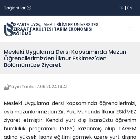
Bağlantılar
TR
|
EN
ISPARTA UYGULAMALI BİLİMLER ÜNİVERSİTESİ
ZİRAAT FAKÜLTESİ TARIM EKONOMİSİ
BÖLÜMÜ
Mesleki Uygulama Dersi Kapsamında Mezun
Öğrencilerimizden İlknur Eskimez'den
Bölümümüze Ziyaret
Yayın Tarihi: 17.05.2024 14:41
Mesleki Uygulama dersi kapsamında öğrencilerimizi,
eski mezunlarımızdan Zir. Yük. Mühendis İlknur ESKİMEZ
ziyaret etmiştir. Kendisi yurt dışı lisansüstü öğrenim
bursluluk programını (YLSY) kazanmış olup TAGEM
adına yüksek lisans eğitimi görmek üzere yurt dışına