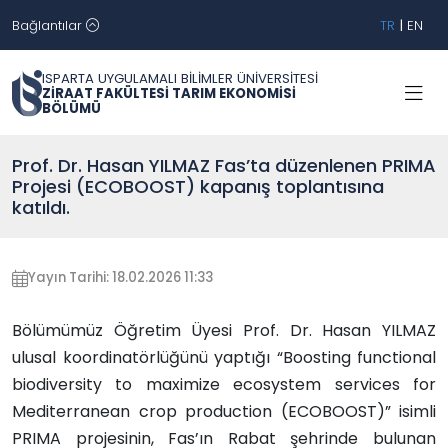
Bağlantılar
TR
|
EN
ISPARTA UYGULAMALI BİLİMLER ÜNİVERSİTESİ
ZİRAAT FAKÜLTESİ TARIM EKONOMİSİ
BÖLÜMÜ
Prof. Dr. Hasan YILMAZ Fas’ta düzenlenen PRIMA
Projesi (ECOBOOST) kapanış toplantısına
katıldı.
Yayın Tarihi: 18.02.2026 11:33
Bölümümüz Öğretim Üyesi Prof. Dr. Hasan YILMAZ
ulusal koordinatörlüğünü yaptığı “Boosting functional
biodiversity to maximize ecosystem services for
Mediterranean crop production (ECOBOOST)” isimli
PRIMA projesinin, Fas’ın Rabat şehrinde bulunan