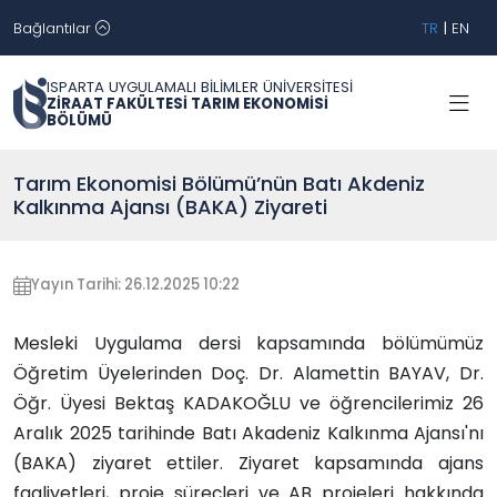
Bağlantılar
TR
|
EN
ISPARTA UYGULAMALI BİLİMLER ÜNİVERSİTESİ
ZİRAAT FAKÜLTESİ TARIM EKONOMİSİ
BÖLÜMÜ
Tarım Ekonomisi Bölümü’nün Batı Akdeniz
Kalkınma Ajansı (BAKA) Ziyareti
Yayın Tarihi: 26.12.2025 10:22
Mesleki Uygulama dersi kapsamında bölümümüz
Öğretim Üyelerinden Doç. Dr. Alamettin BAYAV, Dr.
Öğr. Üyesi Bektaş KADAKOĞLU ve öğrencilerimiz 26
Aralık 2025 tarihinde Batı Akadeniz Kalkınma Ajansı'nı
(BAKA) ziyaret ettiler. Ziyaret kapsamında
ajans
faaliyetleri, proje süreçleri ve AB projeleri hakkında