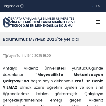
Bağlantılar
TR
|
EN
ISPARTA UYGULAMALI BİLİMLER ÜNİVERSİTESİ
ZİRAAT FAKÜLTESİ TARIM MAKİNELERİ VE
TEKNOLOJİLERİ MÜHENDİSLİĞİ BÖLÜMÜ
Bölümümüz MEYMEK 2025'te yer aldı
Yayın Tarihi: 16.10.2025 16:00
Antalya Akdeniz Üniversitesi yürütücülüğünde
düzenlenen
“Meyvecilikte Mekanizasyon
Çalıştayı”na
başta sayın dekanımız
Prof. Dr. Deniz
YILMAZ
olmak üzere öğretim üyeleri ve son sınıf
öğrencilerimiz katılım göstermiştir. Çalıştayın
gerçekleştirilmesinde emeği geçen Akdeniz