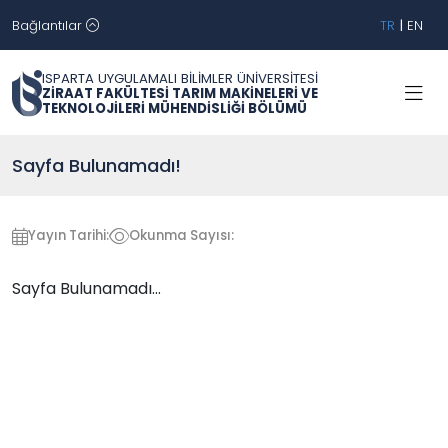
Bağlantılar
TR
|
EN
ISPARTA UYGULAMALI BİLİMLER ÜNİVERSİTESİ
ZİRAAT FAKÜLTESİ TARIM MAKİNELERİ VE
TEKNOLOJİLERİ MÜHENDİSLİĞİ BÖLÜMÜ
Sayfa Bulunamadı!
Yayın Tarihi:
Okunma Sayısı:
Sayfa Bulunamadı...