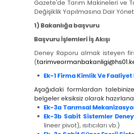
Gazete'de Tarım Makineleri ve Ta
Değişiklik Yapılmasına Dair Yönet
1) Bakanlığa başvuru
Başvuru İşlemleri İş Akışı
Deney Raporu almak isteyen firm
(
tarimveormanbakanligi@hs01.ke
Ek-1 Firma Kimlik Ve Faaliye
Aşağıdaki formlardan talebiniz
belgeler eksiksiz olarak hazırlana
Ek-3a
Tarımsal Mekanizasyon
Ek-3b
Sabit Sistemler Dene
lineer pivot), ısıtıcıları vb.)