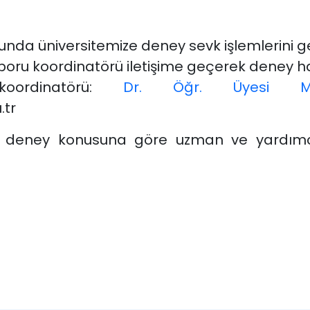
da üniversitemize deney sevk işlemlerini ger
aporu koordinatörü iletişime geçerek deney h
oordinatörü:
Dr. Öğr. Üyesi 
tr
li deney konusuna göre uzman ve yardımc