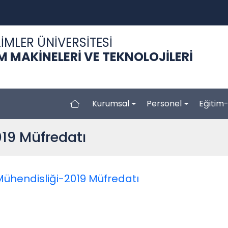
İMLER ÜNİVERSİTESİ
M MAKİNELERİ VE TEKNOLOJİLERİ
Kurumsal
Personel
Eğitim
019 Müfredatı
 Mühendisliği-2019 Müfredatı