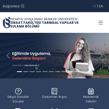
Bağlantılar
TR
|
EN
ISPARTA UYGULAMALI BİLİMLER ÜNİVERSİTESİ
ZİRAAT FAKÜLTESİ TARIMSAL YAPILAR VE
SULAMA BÖLÜMÜ
Geri
İleri
Sıkça Sorulan
Doküman Arşivi
Akademik
Sorular
Takvim