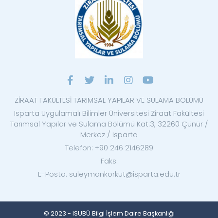
ZİRAAT FAKÜLTESİ TARIMSAL YAPILAR VE SULAMA BÖLÜMÜ
Isparta Uygulamalı Bilimler Üniversitesi Ziraat Fakültesi
Tarımsal Yapılar ve Sulama Bölümü Kat:3, 32260 Çünür /
Merkez / Isparta
Telefon: +90 246 2146289
Faks:
E-Posta: suleymankorkut@isparta.edu.tr
© 2023 - ISUBÜ Bilgi İşlem Daire Başkanlığı