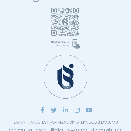
ZİRAAT FAKÜLTESİ TARIMSAL BİYOTEKNOLOJİ BÖLÜMÜ
Isparta Uygulamalı Bilimler Üniversitesi, Ziraat Fakültesi,