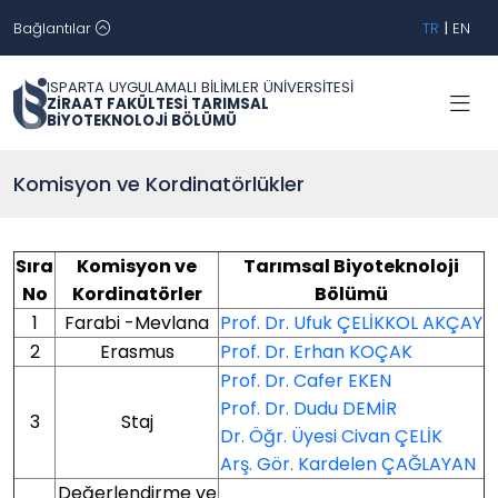
Bağlantılar
TR
|
EN
ISPARTA UYGULAMALI BİLİMLER ÜNİVERSİTESİ
ZİRAAT FAKÜLTESİ TARIMSAL
BİYOTEKNOLOJİ BÖLÜMÜ
Komisyon ve Kordinatörlükler
Sıra
Komisyon ve
Tarımsal Biyoteknoloji
No
Kordinatörler
Bölümü
1
Farabi -Mevlana
Prof. Dr. Ufuk ÇELİKKOL AKÇAY
2
Erasmus
Prof. Dr. Erhan KOÇAK
Prof. Dr. Cafer EKEN
Prof. Dr. Dudu DEMİR
3
Staj
Dr. Öğr. Üyesi Civan ÇELİK
Arş. Gör. Kardelen ÇAĞLAYAN
Değerlendirme ve