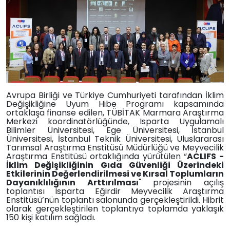
Avrupa Birliği ve Türkiye Cumhuriyeti tarafından İklim
Değişikliğine Uyum Hibe Programı kapsamında
ortaklaşa finanse edilen, TÜBİTAK Marmara Araştırma
Merkezi koordinatörlüğünde, Isparta Uygulamalı
Bilimler Üniversitesi, Ege Üniversitesi, İstanbul
Üniversitesi, İstanbul Teknik Üniversitesi, Uluslararası
Tarımsal Araştırma Enstitüsü Müdürlüğü ve Meyvecilik
Araştırma Enstitüsü ortaklığında yürütülen “
ACLIFS -
İklim Değişikliğinin Gıda Güvenliği Üzerindeki
Etkilerinin Değerlendirilmesi ve Kırsal Toplumların
Dayanıklılığının Arttırılması
" projesinin açılış
toplantısı Isparta Eğirdir Meyvecilik Araştırma
Enstitüsü’nün toplantı salonunda gerçekleştirildi. Hibrit
olarak gerçekleştirilen toplantıya toplamda yaklaşık
150 kişi katılım sağladı.