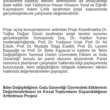
yürütülerek kaldıraç etkisini artırmasının da amaçlandığı
ifade edildi. Vali Yardımcısı Hasan Hüseyin Vural ve Eğirdir
Kaymakamı Adem Çelik tarafından proje kapsamında
gerçekleştirilecek çalışmalar değerlendirildi.
P
roje açılış konuşmalarının ardından Proje Koordinatörü Dr.
Tuğba Doğan Güzel tarafından proje tanıtım sunumu
gerçekleştirildi. Sonrasında Doç. Dr. Haldun Karan
moderatörlüğünde, Prof. Dr. Yurdanur Ünal, Prof. Dr. Ali
Ertürk, Prof. Dr. Mustafa Tolga Esetlili, Prof. Dr. Levent
Başayiğit ve Prof. Dr. Bekir Kayacan’ın katılımı ile “İklim
Değişikliğinin Tarımsal Üretim Üzerindeki Etkileri ve Gıda
Güvenliği” konulu bir panel oturumu düzenlendi. Panel
süresince planlanan çalışmalar hakkında bilgi paylaşımında
bulunularak, iklim değişikliğinin bölgede beklenen etkileri
hakkında değerlendirmeler paylaşıldı.
İklim Değişikliğinin Gıda Güvenliği Üzerindeki Etkilerinin
Değerlendirilmesi ve Kırsal Toplumların Dayanıklılığının
Arttırılması Projesi