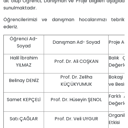
ait olup Öğrenci, Danışman ve Proje bilgileri aşağıda
sunulmaktadır.
Öğrencilerimizi ve danışman hocalarımızı tebrik
ederiz.
Öğrenci Ad-
Danışman Ad- Soyad
Proje Ad
Soyad
Halil İbrahim
Balık Ç
Prof. Dr. Ali COŞKAN
YILMAZ
Değerlen
Prof. Dr. Zeliha
Bokaşi K
Belinay DENİZ
KÜÇÜKYUMUK
ve Besin 
Farklı 
Samet KEPÇELİ
Prof. Dr. Hüseyin ŞENOL
Değerlen
Organik 
Satı ÇAĞLAR
Prof. Dr. Veli UYGUR
Etkisi