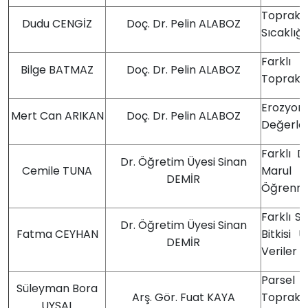
Toprak S
Dudu CENGİZ
Doç. Dr. Pelin ALABOZ
Sıcaklığı
Farklı 
Bilge BATMAZ
Doç. Dr. Pelin ALABOZ
Toprakta
Erozyon
Mert Can ARIKAN
Doç. Dr. Pelin ALABOZ
Değerlen
Farklı D
Dr. Öğretim Üyesi Sinan
Cemile TUNA
Marul Bi
DEMİR
Öğrenme 
Farklı S
Dr. Öğretim Üyesi Sinan
Fatma CEYHAN
Bitkisi 
DEMİR
Veriler 
Parsel 
Süleyman Bora
Arş. Gör. Fuat KAYA
Toprak Y
UYSAL