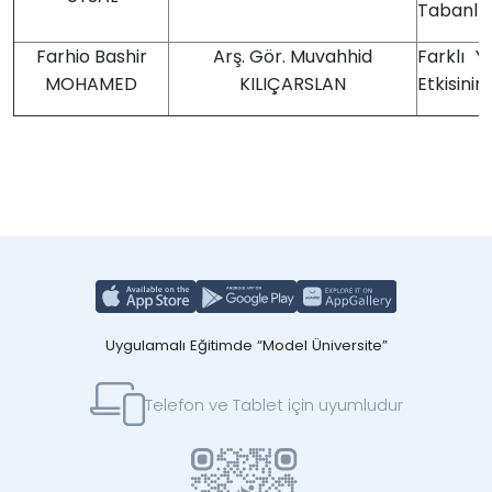
Tabanlı 
Farhio Bashir
Arş. Gör. Muvahhid
Farklı Y
MOHAMED
KILIÇARSLAN
Etkisinin
Uygulamalı Eğitimde “Model Üniversite”
Telefon ve Tablet için uyumludur