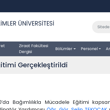
İMLER ÜNİVERSİTESİ
ret
Ziraat Fakültesi
Bölümler
Personel
Ar
Dergisi
timi Gerçekleştirildi
0’da Bağımlılıkla Mücadele Eğitimi kapsam
dinatör Yardımcısı
Öğr. Gör. Selin TEKOCAK
v