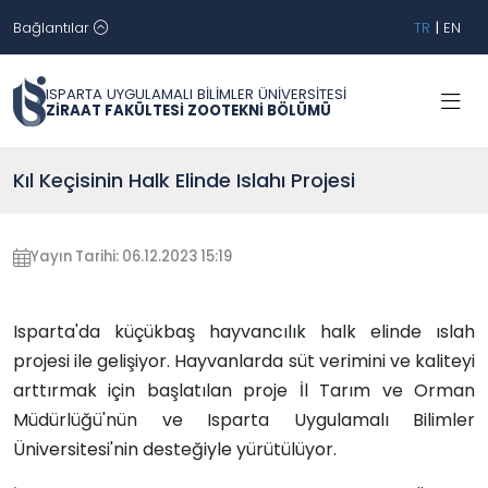
Bağlantılar
TR
|
EN
ISPARTA UYGULAMALI BİLİMLER ÜNİVERSİTESİ
ZİRAAT FAKÜLTESİ ZOOTEKNİ BÖLÜMÜ
Kıl Keçisinin Halk Elinde Islahı Projesi
Yayın Tarihi: 06.12.2023 15:19
Isparta'da küçükbaş hayvancılık halk elinde ıslah
projesi ile gelişiyor. Hayvanlarda süt verimini ve kaliteyi
arttırmak için başlatılan proje İl Tarım ve Orman
Müdürlüğü'nün ve Isparta Uygulamalı Bilimler
Üniversitesi'nin desteğiyle yürütülüyor.