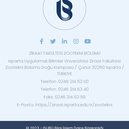
ZİRAAT FAKÜLTESİ ZOOTEKNİ BÖLÜMÜ
Isparta Uygulamalı Bilimler Üniversitesi Ziraat Fakültesi
Zootekni Bölümü Doğu Kampüsü / Çünür 32260 Isparta /
TÜRKİYE
Telefon: 0246 214 62 00
Telefon: 0246 214 63 40
Faks: 0246 214 63 99
E-Posta: https://ziraat.isparta.edu.tr/zootekni
© 2023 - ISUBÜ Bilgi İşlem Daire Başkanlığı