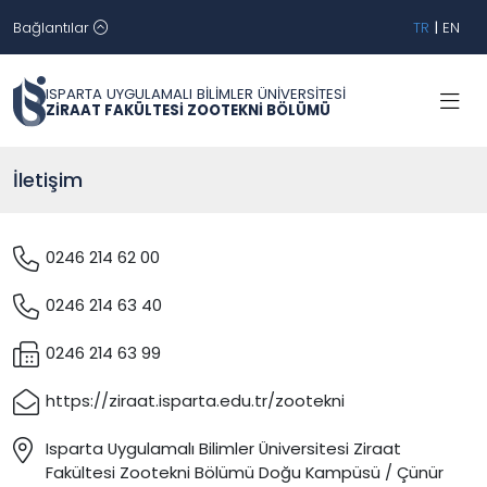
Bağlantılar
TR
|
EN
ISPARTA UYGULAMALI BİLİMLER ÜNİVERSİTESİ
ZİRAAT FAKÜLTESİ ZOOTEKNİ BÖLÜMÜ
İletişim
0246 214 62 00
0246 214 63 40
0246 214 63 99
https://ziraat.isparta.edu.tr/zootekni
Isparta Uygulamalı Bilimler Üniversitesi Ziraat
Fakültesi Zootekni Bölümü Doğu Kampüsü / Çünür