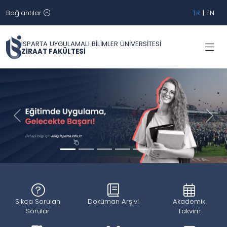
Bağlantılar
TR
|
EN
ISPARTA UYGULAMALI BİLİMLER ÜNİVERSİTESİ
ZİRAAT FAKÜLTESİ
Geri
İleri
Sıkça Sorulan
Doküman Arşivi
Akademik
Sorular
Takvim