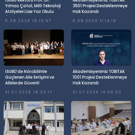
ISUBÜ Rektörü Prof. Dr.
Akademisyenimiz TÜBİTAK
Yılmaz Çatal, Milli Teknoloji
3501 Projesi Desteklenmeye
Atölyeleri Lise Yaz Okulu
Hak Kazandı
Öğrencileriyle Buluştu
6.08.2026 16:13:47
6.08.2026 11:14:18
ISUBÜ’de Nörobilimle
Akademisyenimiz TÜBİTAK
Güçlenen Aile İletişimi ve
1001 Projesi Desteklenmeye
Ailelerde Güvenli
Hak Kazandı
Dijitalleşme Söyleşisi
31.07.2026 18:03:17
31.07.2026 14:09:52
Gerçekleştirildi