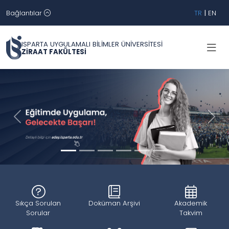
Bağlantılar
TR
|
EN
ISPARTA UYGULAMALI BİLİMLER ÜNİVERSİTESİ
ZİRAAT FAKÜLTESİ
Geri
İleri
Sıkça Sorulan
Doküman Arşivi
Akademik
Sorular
Takvim