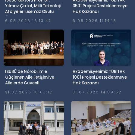
ISUBÜ Rektörü Prof. Dr.
Akademisyenimiz TÜBİTAK
Yılmaz Çatal, Milli Teknoloji
3501 Projesi Desteklenmeye
Atölyeleri Lise Yaz Okulu
Hak Kazandı
Öğrencileriyle Buluştu
6.08.2026 16:13:47
6.08.2026 11:14:18
ISUBÜ’de Nörobilimle
Akademisyenimiz TÜBİTAK
Güçlenen Aile İletişimi ve
1001 Projesi Desteklenmeye
Ailelerde Güvenli
Hak Kazandı
Dijitalleşme Söyleşisi
31.07.2026 18:03:17
31.07.2026 14:09:52
Gerçekleştirildi