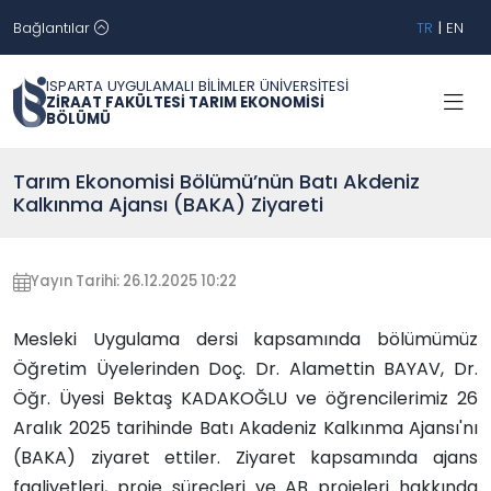
Bağlantılar
TR
|
EN
ISPARTA UYGULAMALI BİLİMLER ÜNİVERSİTESİ
ZİRAAT FAKÜLTESİ TARIM EKONOMİSİ
BÖLÜMÜ
Tarım Ekonomisi Bölümü’nün Batı Akdeniz
Kalkınma Ajansı (BAKA) Ziyareti
Yayın Tarihi: 26.12.2025 10:22
Mesleki Uygulama dersi kapsamında bölümümüz
Öğretim Üyelerinden Doç. Dr. Alamettin BAYAV, Dr.
Öğr. Üyesi Bektaş KADAKOĞLU ve öğrencilerimiz 26
Aralık 2025 tarihinde Batı Akadeniz Kalkınma Ajansı'nı
(BAKA) ziyaret ettiler. Ziyaret kapsamında
ajans
faaliyetleri, proje süreçleri ve AB projeleri hakkında