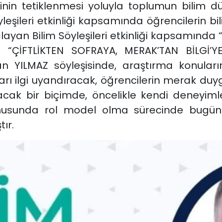
in tetiklenmesi yoluyla toplumun bilim dü
leşileri etkinliği kapsamında öğrencilerin bi
çlayan Bilim Söyleşileri etkinliği kapsamı
le “ÇİFTLİKTEN SOFRAYA, MERAK’TAN BİLGİ’Y
san YILMAZ söyleşisinde, araştırma konuların
aları ilgi uyandıracak, öğrencilerin merak du
cak bir biçimde, öncelikle kendi deneyimle
konusunda rol model olma sürecinde bugün
ır.