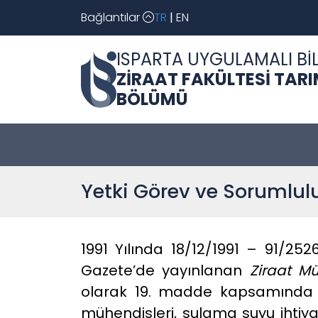
Bağlantılar
TR
|
EN
ISPARTA UYGULAMALI BİL
ZİRAAT FAKÜLTESİ TAR
BÖLÜMÜ
Yetki Görev ve Sorumlul
1991 Yılında 18/12/1991 – 91/252
Gazete’de yayınlanan
Ziraat Mü
olarak 19. madde kapsamında 
mühendisleri, sulama suyu ihtiy