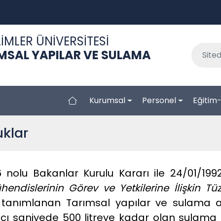
İMLER ÜNİVERSİTESİ
IMSAL YAPILAR VE SULAMA
Kurumsal
Personel
Eğitim
uklar
6 nolu Bakanlar Kurulu Kararı ile 24/01/199
hendislerinin Görev ve Yetkilerine İlişkin Tü
tanımlanan Tarımsal yapılar ve sulama a
acı saniyede 500 litreye kadar olan sulama 