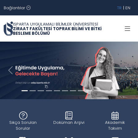
Bağlantılar
TR
|
EN
ISPARTA UYGULAMALI BİLİMLER ÜNİVERSİTESİ
ZİRAAT FAKÜLTESİ TOPRAK BİLİMİ VE BİTKİ
BESLEME BÖLÜMÜ
Geri
İleri
Sıkça Sorulan
Doküman Arşivi
Akademik
Sorular
Takvim