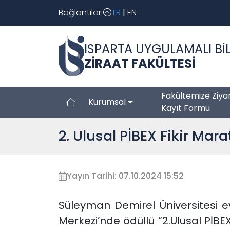
Bağlantılar
TR
|
EN
ISPARTA UYGULAMALI BİL
ZİRAAT FAKÜLTESİ
Fakültemize Ziya
Kurumsal
Kayıt Formu
2. Ulusal PİBEX Fikir Mar
Yayın Tarihi: 07.10.2024 15:52
Süleyman Demirel Üniversitesi ev
Merkezi’nde ödüllü “2.Ulusal PİB