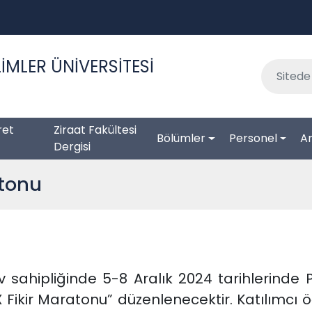
İMLER ÜNİVERSİTESİ
ret
Ziraat Fakültesi
Bölümler
Personel
Ar
Dergisi
atonu
 sahipliğinde 5-8 Aralık 2024 tarihlerinde P
EX Fikir Maratonu” düzenlenecektir. Katılımc