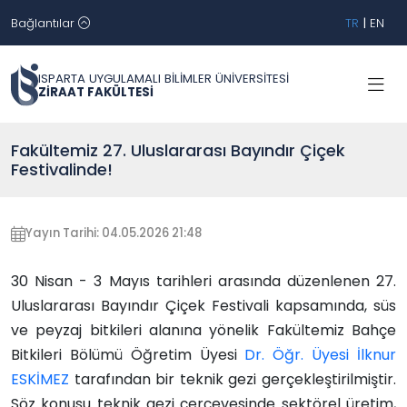
Bağlantılar
TR
|
EN
ISPARTA UYGULAMALI BİLİMLER ÜNİVERSİTESİ
ZİRAAT FAKÜLTESİ
Fakültemiz 27. Uluslararası Bayındır Çiçek
Festivalinde!
Yayın Tarihi: 04.05.2026 21:48
30 Nisan - 3 Mayıs tarihleri arasında düzenlenen 27.
Uluslararası Bayındır Çiçek Festivali kapsamında, süs
ve peyzaj bitkileri alanına yönelik Fakültemiz Bahçe
Bitkileri Bölümü Öğretim Üyesi
Dr. Öğr. Üyesi İlknur
ESKİMEZ
tarafından bir teknik gezi gerçekleştirilmiştir.
Söz konusu teknik gezi çerçevesinde sektörel üretim,