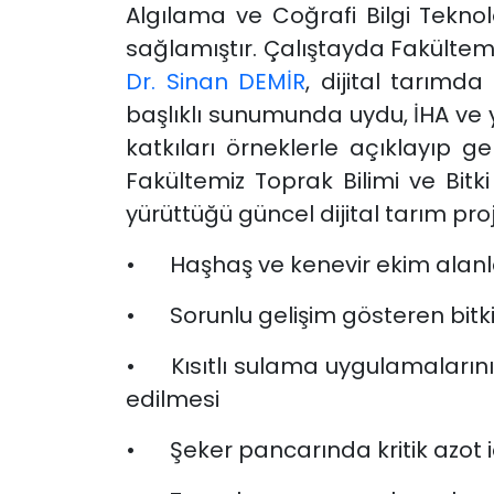
Algılama ve Coğrafi Bilgi Teknolo
sağlamıştır.
Çalıştayda Fakültemi
Dr. Sinan DEMİR
, dijital tarımd
başlıklı sunumunda uydu, İHA ve y
katkıları örneklerle açıklayıp 
Fakültemiz Toprak Bilimi ve Bi
yürüttüğü güncel dijital tarım proj
•
Haşhaş ve kenevir ekim alanla
•
Sorunlu gelişim gösteren bitkil
•
Kısıtlı sulama uygulamalarını
edilmesi
•
Şeker pancarında kritik azot i