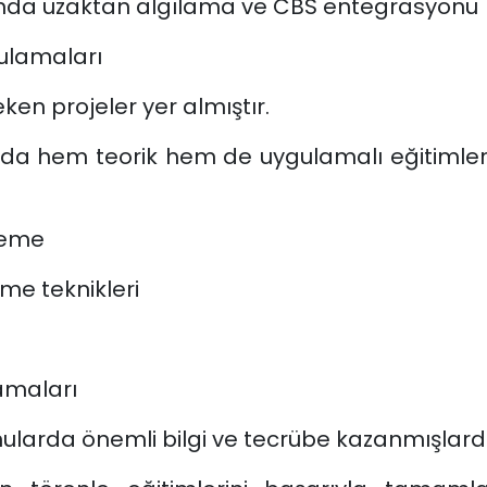
ında uzaktan algılama ve CBS entegrasyonu
gulamaları
ken projeler yer almıştır.
a hem teorik hem de uygulamalı eğitimler 
leme
e teknikleri
lamaları
konularda önemli bilgi ve tecrübe kazanmışlardı