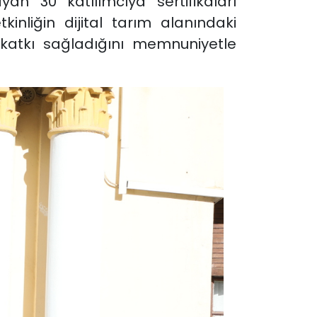
an 30 katılımcıya sertifikaları
inliğin dijital tarım alanındaki
katkı sağladığını memnuniyetle