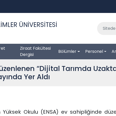
İMLER ÜNİVERSİTESİ
ret
Ziraat Fakültesi
Bölümler
Personel
Ar
Dergisi
üzenlenen “Dijital Tarımda Uzakt
tayında Yer Aldı
m Yüksek Okulu (ENSA) ev sahipliğinde düz