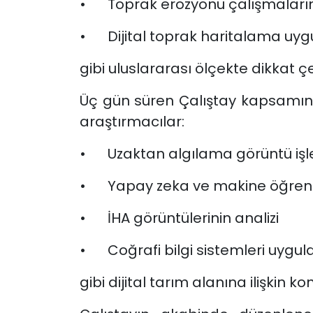
•
Toprak erozyonu çalışmalar
•
Dijital toprak haritalama uy
gibi uluslararası ölçekte dikkat çe
Üç gün süren Çalıştay kapsamınd
araştırmacılar:
•
Uzaktan algılama görüntü iş
•
Yapay zeka ve makine öğrenm
•
İHA görüntülerinin analizi
•
Coğrafi bilgi sistemleri uygu
gibi dijital tarım alanına ilişkin 