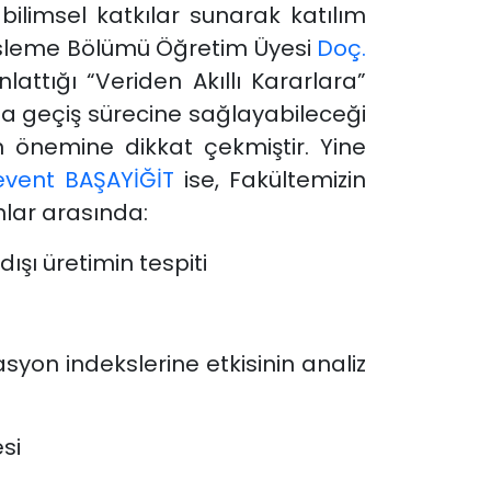
 bilimsel katkılar sunarak katılım
 Besleme Bölümü Öğretim Üyesi
Doç.
attığı “Veriden Akıllı Kararlara”
ıma geçiş sürecine sağlayabileceği
in önemine dikkat çekmiştir.
Yine
Levent BAŞAYİĞİT
ise, Fakültemizin
unlar arasında:
ışı üretimin tespiti
syon indekslerine etkisinin analiz
si