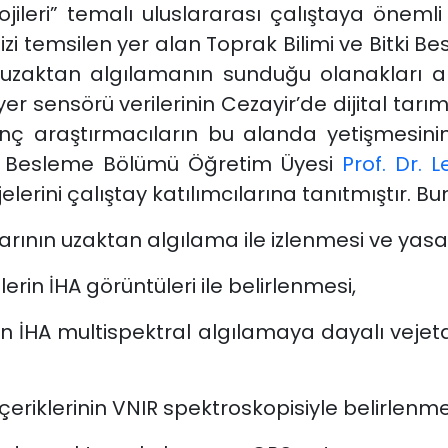
jileri” temalı uluslararası çalıştaya önemli
zi temsilen yer alan Toprak Bilimi ve Bitki
a uzaktan algılamanın sunduğu olanakları anl
er sensörü verilerinin Cezayir’de dijital tar
genç araştırmacıların bu alanda yetişmesin
tki Besleme Bölümü Öğretim Üyesi
Prof. Dr. 
elerini çalıştay katılımcılarına tanıtmıştır. B
rının uzaktan algılama ile izlenmesi ve yasad
erin İHA görüntüleri ile belirlenmesi,
n İHA multispektral algılamaya dayalı vejeta
çeriklerinin VNIR spektroskopisiyle belirlenme