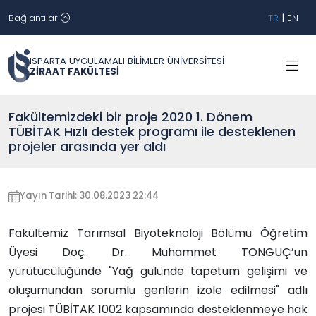
Bağlantılar
TR
|
EN
ISPARTA UYGULAMALI BİLİMLER ÜNİVERSİTESİ
ZİRAAT FAKÜLTESİ
Fakültemizdeki bir proje 2020 1. Dönem
TÜBİTAK Hızlı destek programı ile desteklenen
projeler arasında yer aldı
Yayın Tarihi: 30.08.2023 22:44
Fakültemiz Tarımsal Biyoteknoloji Bölümü Öğretim
Üyesi Doç. Dr. Muhammet TONGUÇ’un
yürütücülüğünde "Yağ gülünde tapetum gelişimi ve
oluşumundan sorumlu genlerin izole edilmesi" adlı
projesi TÜBİTAK 1002 kapsamında desteklenmeye hak