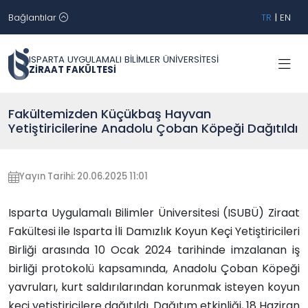
Bağlantılar
TR
|
EN
ISPARTA UYGULAMALI BİLİMLER ÜNİVERSİTESİ
ZİRAAT FAKÜLTESİ
Fakültemizden Küçükbaş Hayvan
Yetiştiricilerine Anadolu Çoban Köpeği Dağıtıldı
Yayın Tarihi: 20.06.2025 11:01
Isparta Uygulamalı Bilimler Üniversitesi (ISUBÜ) Ziraat
Fakültesi ile Isparta İli Damızlık Koyun Keçi Yetiştiricileri
Birliği arasında 10 Ocak 2024 tarihinde imzalanan iş
birliği protokolü kapsamında, Anadolu Çoban Köpeği
yavruları, kurt saldırılarından korunmak isteyen koyun
keçi yetiştiricilere dağıtıldı. Dağıtım etkinliği, 18 Haziran