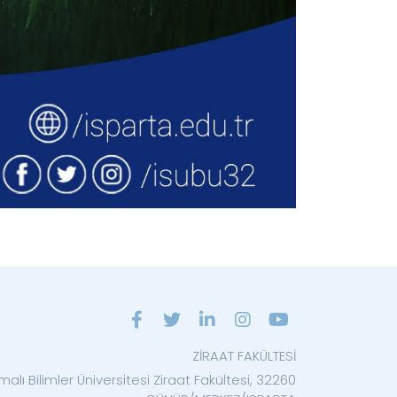
ZİRAAT FAKÜLTESİ
alı Bilimler Üniversitesi Ziraat Fakültesi, 32260