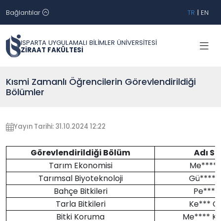
Bağlantılar
TR
|
EN
ISPARTA UYGULAMALI BİLİMLER ÜNİVERSİTESİ
ZİRAAT FAKÜLTESİ
Kısmi Zamanlı Öğrencilerin Görevlendirildiği
Bölümler
Yayın Tarihi: 31.10.2024 12:22
Görevlendirildiği Bölüm
Adı So
Tarım Ekonomisi
Me**** 
Tarımsal Biyoteknoloji
Gü*****
Bahçe Bitkileri
Pe*** 
Tarla Bitkileri
Ke*** C
Bitki Koruma
Me**** KA