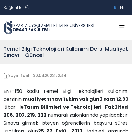
Bağlantılar
TR
|
EN
ISPARTA UYGULAMALI BİLİMLER ÜNİVERSİTESİ
ZİRAAT FAKÜLTESİ
Temel Bilgi Teknolojileri Kullanımı Dersi Muafiyet
Sınavı - Güncel
Yayın Tarihi: 30.08.2023 22:44
ENF-150 kodlu Temel Bilgi Teknolojileri Kullanımı
dersinin
muafiyet sınavı 1 Ekim Salı günü saat 12.30
itibari ile
Tarım Bilimleri ve Teknolojileri Fakültesi
206, 207, 219, 222
numaralı salonlarında yapılacaktır.
Sınava girmek isteyen öğrencilerin başvuru süresi
uzatılmış olup
25-27 Eylül 2019
tarihleri arasında