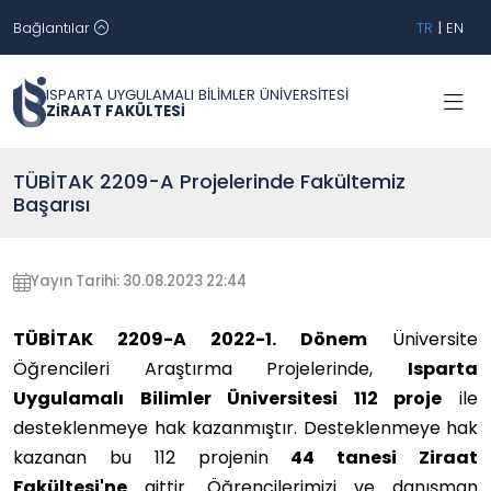
Bağlantılar
TR
|
EN
ISPARTA UYGULAMALI BİLİMLER ÜNİVERSİTESİ
ZİRAAT FAKÜLTESİ
TÜBİTAK 2209-A Projelerinde Fakültemiz
Başarısı
Yayın Tarihi: 30.08.2023 22:44
TÜBİTAK 2209-A 2022-1. Dönem
Üniversite
Öğrencileri Araştırma Projelerinde,
Isparta
Uygulamalı Bilimler Üniversitesi 112 proje
ile
desteklenmeye hak kazanmıştır. Desteklenmeye hak
kazanan bu 112 projenin
44 tanesi Ziraat
Fakültesi'ne
aittir. Ö
ğrencilerimizi ve danışman