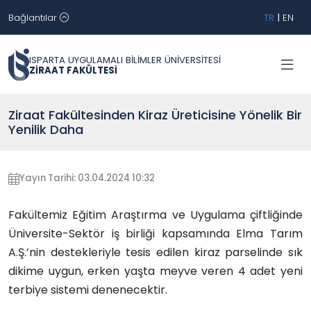
Bağlantılar
TR
|
EN
ISPARTA UYGULAMALI BİLİMLER ÜNİVERSİTESİ
ZİRAAT FAKÜLTESİ
Ziraat Fakültesinden Kiraz Üreticisine Yönelik Bir
Yenilik Daha
Yayın Tarihi: 03.04.2024 10:32
Fakültemiz Eğitim Araştırma ve Uygulama çiftliğinde
Üniversite-Sektör iş birliği kapsamında Elma Tarım
A.Ş.’nin destekleriyle tesis edilen kiraz parselinde sık
dikime uygun, erken yaşta meyve veren 4 adet yeni
terbiye sistemi denenecektir.